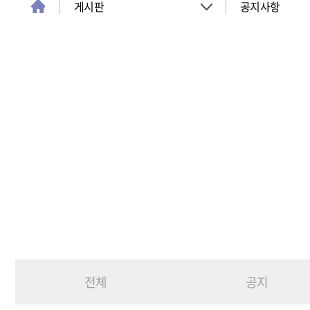
게시판
공지사항
About
공지사항
객실
이벤트
회의실
활동소식
청소년 프로그램
아트월갤러리
서울여행
서울가이드신청
FAQ
게시판
전체
공지