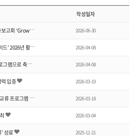
작성일자
[
보도자료] 우리가 이끈 성장, 함께 만드는 도약… 하이서울유스호스텔, 청소년 연합 성과보고회 ‘Grow-u…
2026-06-30
[
보도자료] 개관 15주년 맞은 시립하이서울유스호스텔, 청소년 통역봉사단 '유스굿윌가이드' 2026년 활동 …
2026-04-08
[
보도자료] 청소년이 만들고 즐긴 축제... 하이서울유스호스텔 15주년, 청소년 참여형 프로그램으로 축제 현…
2026-04-08
경쟁력 입증
2026-03-19
[
보도자료] 서울의 글로벌 국제 교류 거점 시립하이서울유스호스텔, 국내외 청소년 국제 교류 프로그램 ‘OPE…
2026-03-18
개최
2026-03-04
’ 성료
2025-11-21