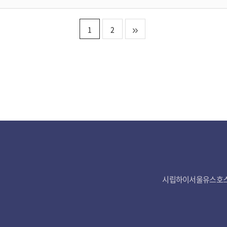
1
2
시립하이서울유스호스