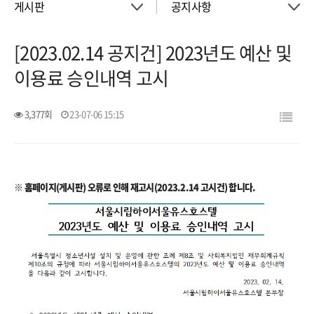
게시판
공지사항
[2023.02.14 공지건] 2023년도 예산 및
About
공지사항
이용료 승인내역 고시
객실
이벤트
3,377회
23-07-06 15:15
회의실
활동소식
※ 홈페이지(게시판) 오류로 인해 재고시(2023.2.14 고시건) 합니다.
청소년 프로그램
아트월갤러리
서울여행
서울가이드신청
FAQ
게시판