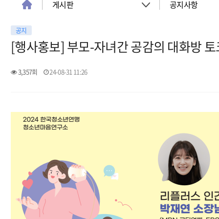
게시판
공지사항
공지
About
공지사항
[행사홍보] 부모-자녀간 공감의 대화방 
객실
이벤트
3,357회
24-08-31 11:26
회의실
활동소식
청소년 프로그램
아트월갤러리
서울여행
서울가이드신청
FAQ
게시판