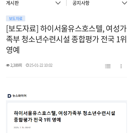
게시판
공지사항
보도자료
About
공지사항
[보도자료] 하이서울유스호스텔, 여성가
족부 청소년수련시설 종합평가 전국 1위
객실
이벤트
영예
회의실
활동소식
2,389회
25-01-22 10:02
청소년 프로그램
아트월갤러리
서울여행
서울가이드신청
FAQ
게시판