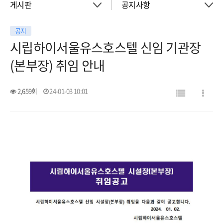
게시판
공지사항
공지
About
공지사항
시립하이서울유스호스텔 신임 기관장
(본부장) 취임 안내
객실
이벤트
2,659회
24-01-03 10:01
회의실
활동소식
청소년 프로그램
아트월갤러리
서울여행
서울가이드신청
FAQ
게시판