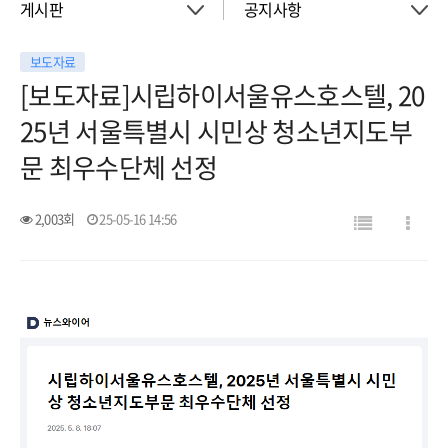
게시판
공지사항
보도자료
About
공지사항
[보도자료]시립하이서울유스호스텔, 20
25년 서울특별시 시민상 청소년지도부
객실
이벤트
문 최우수단체 선정
회의실
활동소식
2,003회
25-05-16 14:56
청소년 프로그램
아트월갤러리
서울여행
서울가이드신청
FAQ
게시판