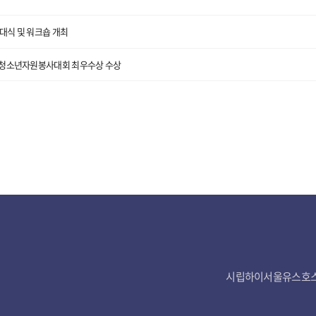
발대식 및 워크숍 개최
서울청소년자원봉사대회 최우수상 수상
시립하이서울유스호스