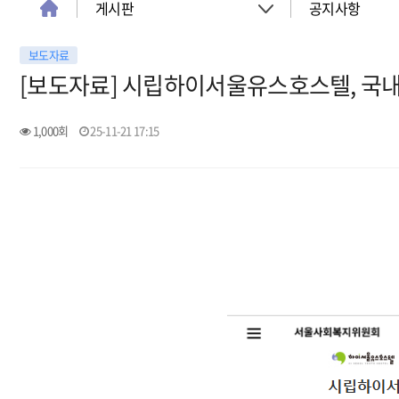
게시판
공지사항
보도자료
About
공지사항
[보도자료] 시립하이서울유스호스텔, 국내외
객실
이벤트
1,000회
25-11-21 17:15
회의실
활동소식
청소년 프로그램
아트월갤러리
서울여행
서울가이드신청
FAQ
게시판