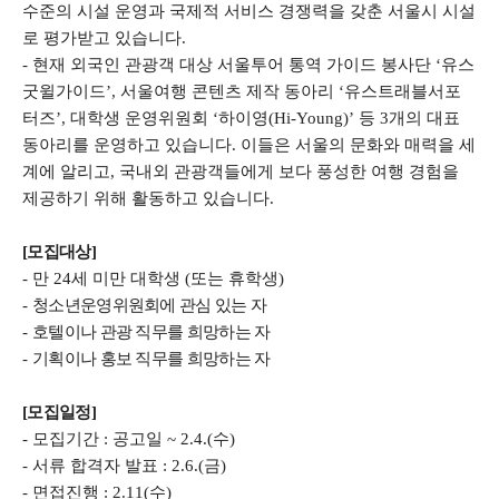
수준의 시설 운영과 국제적 서비스 경쟁력을 갖춘 서울시 시설
로 평가받고 있습니다
.
-
현재 외국인 관광객 대상 서울투어 통역 가이드 봉사단
‘
유스
굿윌가이드
’,
서울여행 콘텐츠 제작 동아리
‘
유스트래블서포
터즈
’,
대학생 운영위원회
‘
하이영
(Hi-Young)’
등 3개의 대표
동아리를 운영하고 있습니다
.
이들은 서울의 문화와 매력을 세
계에 알리고
,
국내외 관광객들에게 보다 풍성한 여행 경험을
제공하기 위해 활동하고 있습니다
.
[모집대상]
-
만
24
세 미만 대학생
(
또는 휴학생
)
-
청소년운영위원회에 관심 있는 자
-
호텔이나 관광 직무를 희망하는 자
-
기획이나 홍보 직무를 희망하는 자
[모집일정]
-
모집기간
:
공고일
~ 2.4.(
수
)
-
서류 합격자 발표
: 2.6.(
금
)
-
면접진행
: 2.11(수)