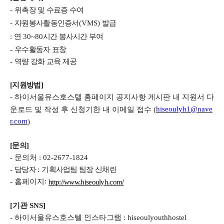
-
위촉장 및 수료증 수여
-
자원봉사활동인증서
(VMS)
발급
:
연
30~80
시간 봉사시간 부여
-
우수활동자 표창
-
역량 강화 교육 제공
[지원방법]
-
하이서울유스호스텔 홈페이지 공지사항 게시판 내 지원서 다
운로드 및 작성 후 신청기한 내 이메일 접수
(
hiseoulyh1@nave
)
r.com
[문의]
-
문의처
: 02-2677-1824
-
담당자
:
기획사업팀 팀장 신채린
:
-
홈페이지
http://www.hiseoulyh.com/
[기관
SNS]
-
하이서울유스호스텔 인스타그램
: hiseoulyouthhostel