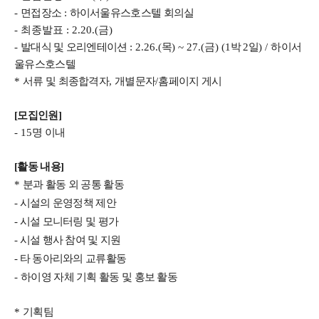
-
면접장소
:
하이서울유스호스텔 회의실
-
최종발표
: 2.20.(
금
)
-
발대식 및 오리엔테이션
: 2.26.(
목
) ~ 27.(
금
) (1
박
2
일
) /
하이서
울유스호스텔
*
서류 및 최종합격자
,
개별문자
/
홈페이지 게시
[모집인원]
- 15
명 이내
[활동 내용]
*
분과 활동 외 공통 활동
- 시설의 운영정책 제안
- 시설 모니터링 및 평가
- 시설 행사 참여 및 지원
- 타 동아리와의 교류활동
-
하이영 자체 기획 활동 및 홍보 활동
*
기획팀