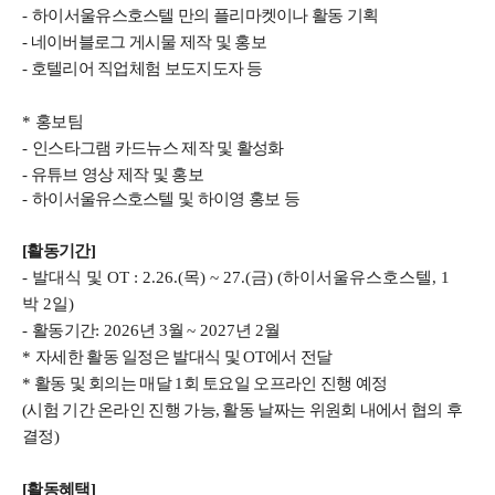
-
하이서울유스호스텔 만의 플리마켓이나 활동 기획
- 네이버블로그 게시물 제작 및 홍보
- 호텔리어 직업체험 보도지도자 등
*
홍보팀
-
인스타그램 카드뉴스 제작 및 활성화
- 유튜브 영상 제작 및 홍보
-
하이서울유스호스텔 및 하이영 홍보 등
[활동기간]
-
발대식 및
OT : 2.26.(
목
) ~ 27.(
금
) (
하이서울유스호스텔
, 1
박
2
일
)
-
활동기간
: 2026
년
3
월
~ 2027
년
2
월
*
자세한 활동 일정은 발대식 및
OT
에서 전달
* 활동 및 회의는 매달 1회 토요일 오프라인 진행 예정
(시험 기간 온라인 진행 가능, 활동 날짜는 위원회 내에서 협의 후
결정)
[활동혜택]