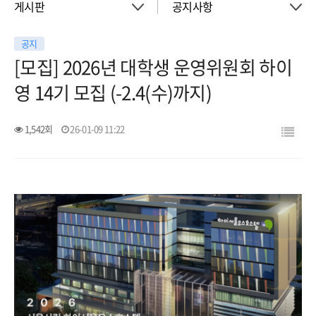
게시판
공지사항
공지
About
공지사항
[모집] 2026년 대학생 운영위원회 하이
영 14기 모집 (-2.4(수)까지)
객실
이벤트
1,542회
26-01-09 11:22
회의실
활동소식
청소년 프로그램
아트월갤러리
서울여행
서울가이드신청
FAQ
게시판