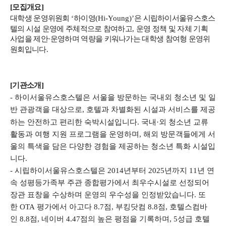
[모집개요]
대학생 운영위원회
‘
하이영
(Hi-Young)’
은 시립하이서울유스호스
텔의 시설 운영에 주체적으로 참여하고
,
운영 정책 및 자체 기획
사업을 제안
·
운영하며 역량을 키워나가는 대학생 참여형 운영위
원회입니다
.
[기관소개]
-
하이서울유스호스텔은 서울을 방문하는 국내외 청소년 및 일
반 관광객을 대상으로
,
호텔과 차별화된 시설과 서비스를 제공
하는 안전하고 편리한 숙박시설입니다
.
국내
·
외 청소년 교류
활동과 여행 지원 프로그램을 운영하며
,
해외 방문객들에게 서
울의 특색을 담은 다양한 경험을 제공하는 청소년 특화 시설입
니다
.
-
시립하이서울유스호스텔은
2014
년부터
2025
년까지
11
년 연
속 성평등가족부 주관 종합평가에서 최우수시설로 선정되어
장관 표창을 수상하며 운영의 우수성을 인정받았습니다
.
또
한
OTA
평가에서 아고다
8.7
점
,
부킹닷컴
8.8
점
,
호텔스컴바
인
8.8
점
,
네이버
4.47
점의 높은 평점을 기록하며
, 5
성급 호텔