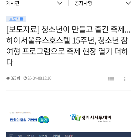
게시판
공지사항
보도자료
About
공지사항
[보도자료] 청소년이 만들고 즐긴 축제...
하이서울유스호스텔 15주년, 청소년 참
객실
이벤트
여형 프로그램으로 축제 현장 열기 더하
다
회의실
활동소식
373회
26-04-08 13:10
청소년 프로그램
아트월갤러리
서울여행
서울가이드신청
FAQ
게시판