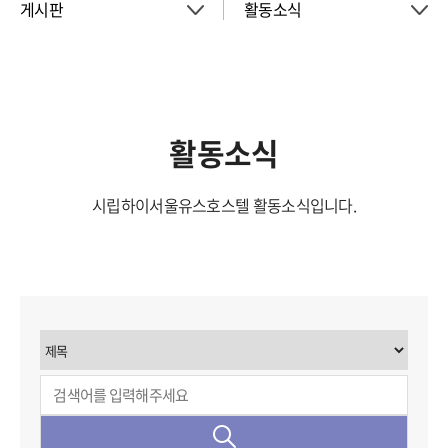
게시판
활동소식
About
공지사항
객실
이벤트
활동소식
회의실
시립하이서울유스호스텔 활동소식입니다.
활동소식
청소년 프로그램
아트월갤러리
서울여행
서울가이드신청
FAQ
게시판