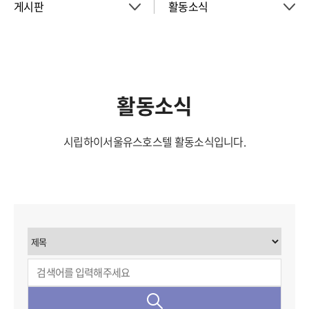
게시판
활동소식
About
공지사항
객실
이벤트
활동소식
회의실
시립하이서울유스호스텔 활동소식입니다.
활동소식
청소년 프로그램
아트월갤러리
서울여행
서울가이드신청
FAQ
게시판