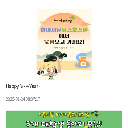
Happy 윷-놀Year~
2025-01-24 08:37:17