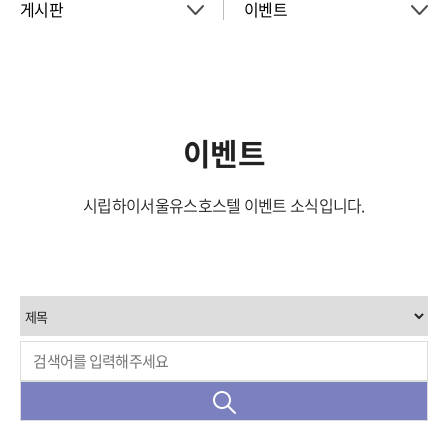
게시판
이벤트
About
공지사항
객실
이벤트
이벤트
회의실
시립하이서울유스호스텔 이벤트 소식입니다.
활동소식
청소년 프로그램
아트월갤러리
서울여행
서울가이드신청
FAQ
게시판