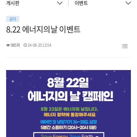
게시판
이벤트
공지
About
공지사항
8.22 에너지의날 이벤트
객실
이벤트
985회
24-08-20 13:54
회의실
활동소식
청소년 프로그램
아트월갤러리
서울여행
서울가이드신청
FAQ
게시판