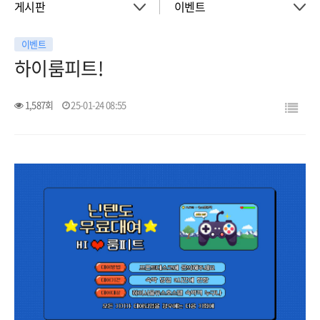
게시판
이벤트
이벤트
About
공지사항
하이룸피트!
객실
이벤트
1,587회
25-01-24 08:55
회의실
활동소식
청소년 프로그램
아트월갤러리
서울여행
서울가이드신청
FAQ
게시판