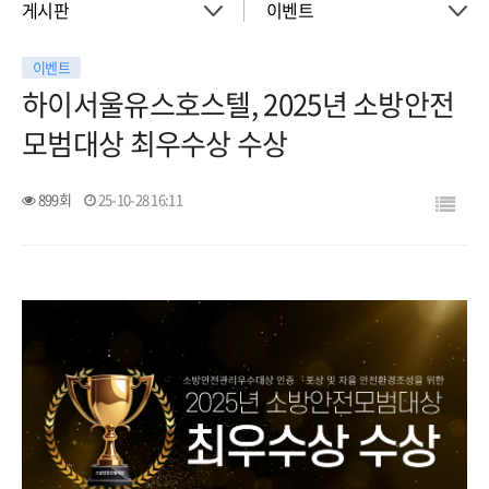
게시판
이벤트
이벤트
About
공지사항
하이서울유스호스텔, 2025년 소방안전
모범대상 최우수상 수상
객실
이벤트
899회
25-10-28 16:11
회의실
활동소식
청소년 프로그램
아트월갤러리
서울여행
서울가이드신청
FAQ
게시판