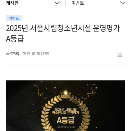
게시판
이벤트
이벤트
About
공지사항
2025년 서울시립청소년시설 운영평가
A등급
객실
이벤트
925회
25-10-30 17:55
회의실
활동소식
청소년 프로그램
아트월갤러리
서울여행
서울가이드신청
FAQ
게시판