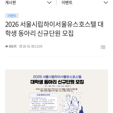
게시판
이벤트
이벤트
About
공지사항
2026 서울시립하이서울유스호스텔 대
학생 동아리 신규단원 모집
객실
이벤트
806회
26-01-08 15:09
회의실
활동소식
청소년 프로그램
아트월갤러리
서울여행
서울가이드신청
FAQ
게시판