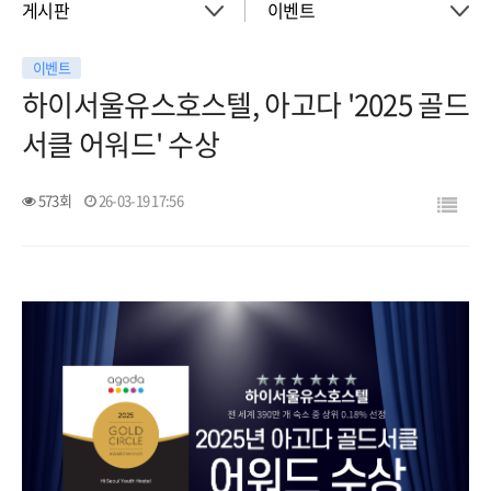
게시판
이벤트
이벤트
About
공지사항
하이서울유스호스텔, 아고다 '2025 골드
서클 어워드' 수상
객실
이벤트
573회
26-03-19 17:56
회의실
활동소식
청소년 프로그램
아트월갤러리
서울여행
서울가이드신청
FAQ
게시판