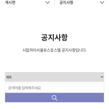
게시판
공지사항
About
공지사항
객실
이벤트
공지사항
회의실
시립하이서울유스호스텔 공지사항입니다.
활동소식
청소년 프로그램
아트월갤러리
서울여행
서울가이드신청
FAQ
게시판