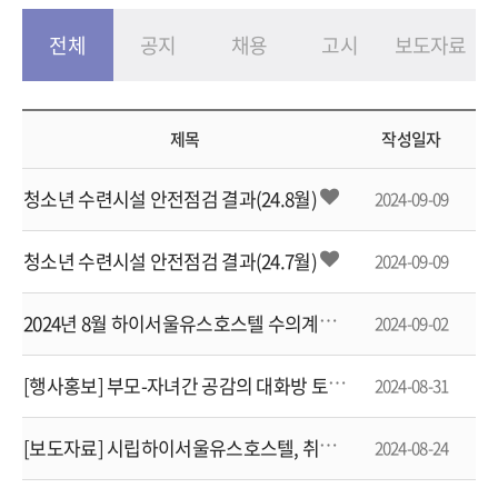
예약
전체
공지
채용
고시
보도자료
제목
작성일자
청소년 수련시설 안전점검 결과(24.8월)
2024-09-09
청소년 수련시설 안전점검 결과(24.7월)
2024-09-09
2
024년 8월 하이서울유스호스텔 수의계약 현황
2024-09-02
[
행사홍보] 부모-자녀간 공감의 대화방 토크콘서트 개최안내
2024-08-31
[
보도자료] 시립하이서울유스호스텔, 취약계층 청소년대상 사회공헌프로그램 '하이드림온' 성료
2024-08-24