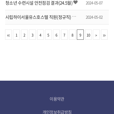
청소년 수련시설 안전점검 결과(24.5월)
2024-05-07
시
립하이서울유스호스텔 직원(정규직) 체용공고
2024-05-02
1
2
3
4
5
6
7
8
9
10
이용약관
개인정보취급방침