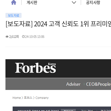
게시판
공지사항
보도자료
About
공지사항
[보도자료] 2024 고객 신뢰도 1위 프리
객실
이벤트
2,612회
24-10-05 13:06
회의실
활동소식
청소년 프로그램
아트월갤러리
서울여행
서울가이드신청
FAQ
게시판