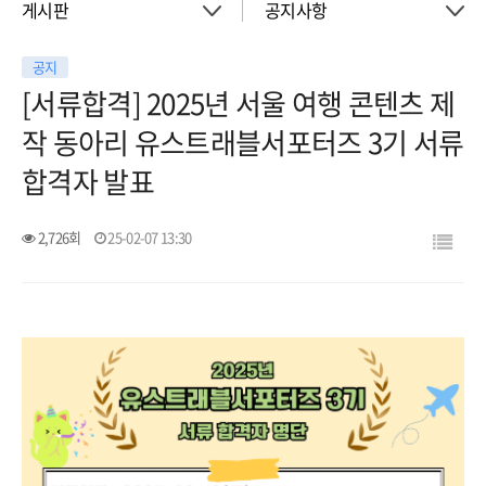
게시판
공지사항
공지
About
공지사항
[서류합격] 2025년 서울 여행 콘텐츠 제
작 동아리 유스트래블서포터즈 3기 서류
객실
이벤트
합격자 발표
회의실
활동소식
2,726회
25-02-07 13:30
청소년 프로그램
아트월갤러리
서울여행
서울가이드신청
FAQ
게시판