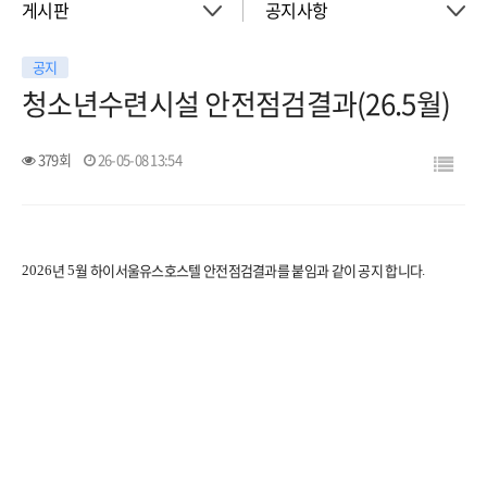
게시판
공지사항
공지
About
공지사항
청소년수련시설 안전점검결과(26.5월)
객실
이벤트
379회
26-05-08 13:54
회의실
활동소식
년
월 하이서울유스호스텔 안전점검결과를 붙임과 같이 공지 합니다
2026
5
.
청소년 프로그램
아트월갤러리
서울여행
서울가이드신청
FAQ
게시판