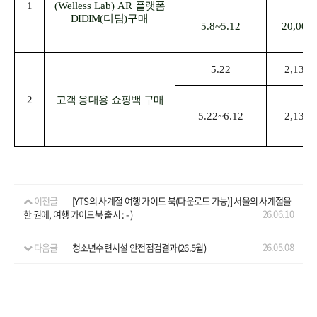
1
(Welless Lab) AR
플랫폼
예약
DIDIM
(
디딤
)구매
5.8~5.12
20,000
5.22
2,136,
2
고객 응대용 쇼핑백 구매
5.22~6.12
2,136,
이전글
[YTS의 사계절 여행 가이드 북(다운로드 가능)] 서울의 사계절을
26.06.10
한 권에, 여행 가이드북 출시 : - )
26.05.08
다음글
청소년수련시설 안전점검결과(26.5월)