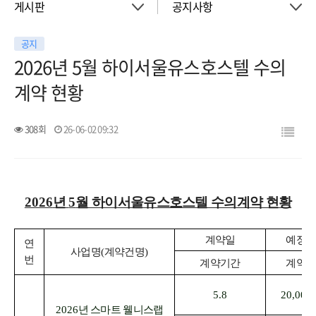
게시판
공지사항
공지
About
공지사항
2026년 5월 하이서울유스호스텔 수의
계약 현황
객실
이벤트
308회
26-06-02 09:32
회의실
활동소식
청소년 프로그램
아트월갤러리
2026
년
5
월 하이서울유스호스텔 수의계약 현황
서울여행
서울가이드신청
계약일
예정
연
사업명
(
계약건명
)
번
계약기간
계약
FAQ
게시판
5.8
20,000
2026
년 스마트 웰니스랩