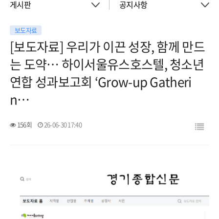
게시판
공지사항
보도자료
About
공지사항
[보도자료] 우리가 이끈 성장, 함께 만드
는 도약… 하이서울유스호스텔, 청소년
객실
이벤트
연합 성과보고회 ‘Grow-up Gatheri
n…
회의실
활동소식
156회
26-06-30 17:40
청소년 프로그램
아트월갤러리
서울여행
서울가이드신청
FAQ
게시판