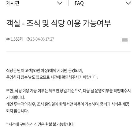
게시판
FAQ
객실 - 조식 및 식당 이용 가능여부
About
공지사항
1,553회
25-04-06 17:27
객실
이벤트
회의실
활동소식
식당은 단체 고객(50인 이상) 예약 시에만 운영되며,
운영하지 않는 날도 있으므로 사전에 확인해주시기 바랍니다.
청소년 프로그램
아트월갤러리
또한, 식당 이용 가능 여부는 체크인 당일 기준으로, 다음 날 운영 여부를 확인해주시
기 바랍니다.
서울여행
서울가이드신청
개인 투숙객의 경우, 조식 운영일에 한해서만 이용이 가능하며, 중식과 석식은 제공
되지 않습니다.
FAQ
게시판
* 사전에 구매하신 식권은 환불 불가능합니다.