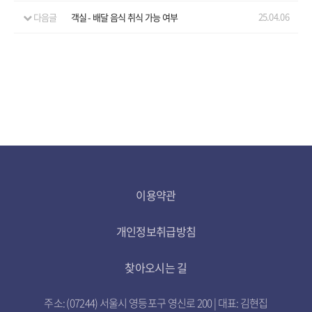
예약
25.04.06
다음글
객실 - 배달 음식 취식 가능 여부
이용약관
개인정보취급방침
찾아오시는 길
주소: (07244) 서울시 영등포구 영신로 200 | 대표: 김현집